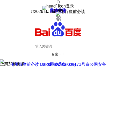
登录
我的关注
我的收藏
皮肤中心
用户反馈
设置
©2026 Baidu 使用百度前必读
百度一下
正在加载
上滑加载更多
用户反馈
使用百度前必读 Baidu 京ICP证030173号
京公网安备11000002000001号