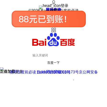
登录
我的关注
我的收藏
皮肤中心
用户反馈
设置
©2026 Baidu 使用百度前必读
百度一下
正在加载
上滑加载更多
用户反馈
使用百度前必读 Baidu 京ICP证030173号
京公网安备11000002000001号