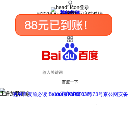
登录
我的关注
我的收藏
皮肤中心
用户反馈
设置
©2026 Baidu 使用百度前必读
百度一下
正在加载
上滑加载更多
用户反馈
使用百度前必读 Baidu 京ICP证030173号
京公网安备11000002000001号