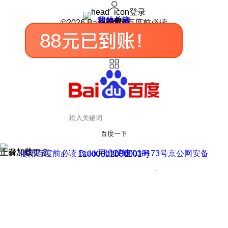
登录
我的关注
我的收藏
皮肤中心
用户反馈
设置
©2026 Baidu 使用百度前必读
百度一下
正在加载
上滑加载更多
用户反馈
使用百度前必读 Baidu 京ICP证030173号
京公网安备11000002000001号