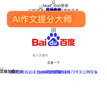
登录
我的关注
我的收藏
皮肤中心
用户反馈
设置
©2026 Baidu 使用百度前必读
百度一下
正在加载
上滑加载更多
用户反馈
使用百度前必读 Baidu 京ICP证030173号
京公网安备11000002000001号