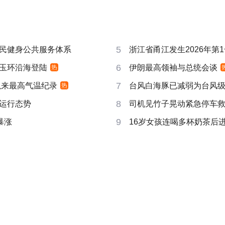
5
民健身公共服务体系
浙江省甬江发生2026年第
6
玉环沿海登陆
伊朗最高领袖与总统会谈
热
7
以来最高气温纪录
台风白海豚已减弱为台风
热
8
运行态势
司机见竹子晃动紧急停车
9
暴涨
16岁女孩连喝多杯奶茶后进