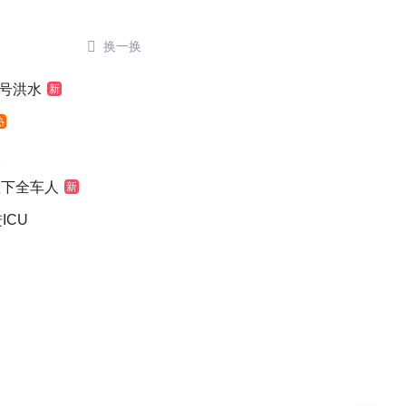

换一换
1号洪水
新
热
级
救下全车人
新
ICU