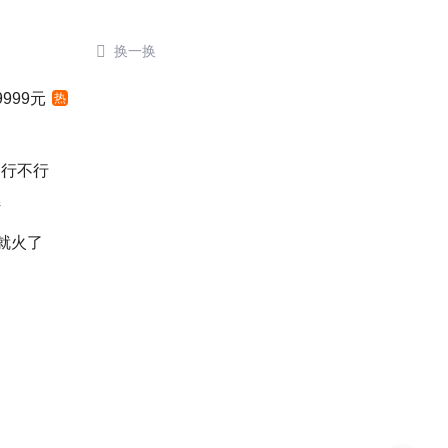

换一换
999元
热
口行不行
陆
就火了