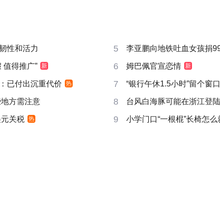
5
韧性和活力
李亚鹏向地铁吐血女孩捐99
6
 值得推广”
姆巴佩官宣恋情
新
新
7
：已付出沉重代价
“银行午休1.5小时”留个窗
热
8
些地方需注意
台风白海豚可能在浙江登
9
美元关税
小学门口“一根棍”长椅怎么
热