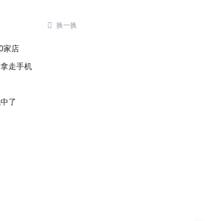

换一换
0家店
人拿走手机
戳中了