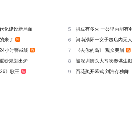
5
代化建设新局面
拼豆有多火 一公里内能有4
6
的来了
河南濮阳一女子趁店内无
热
7
24小时警戒线
《去你的岛》 观众哭崩
热
热
8
重磅规划出炉
被深圳街头大爷吹奏谋生
9
26》歌王
百花奖开幕式 刘浩存独舞
新