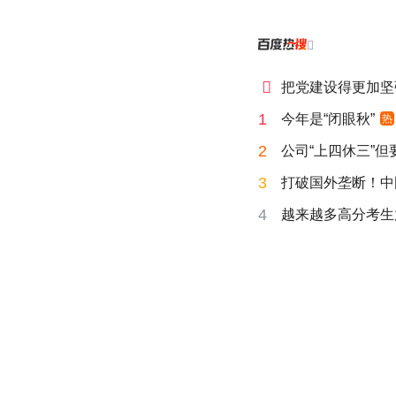


把党建设得更加坚
1
今年是“闭眼秋”
热
2
公司“上四休三”但
3
打破国外垄断！中
4
越来越多高分考生