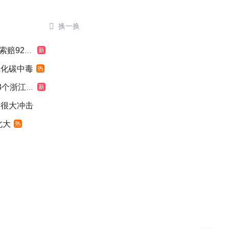

换一换
924元
新
氧化碳中毒
热
浙江面积
新
发很大冲击
北大
热