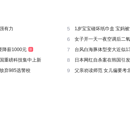
5
强有力
1岁宝宝碰坏纸巾盒 宝妈被索赔
6
女子开一天一夜空调后二
7
要降薪1000元
台风白海豚体型变大近似13个
新
8
国重磅科技集中上新
日本网红自杀案在韩国引
9
放弃985选警校
父亲劝读师范 女儿偏要考