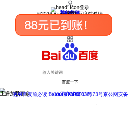
登录
我的关注
我的收藏
皮肤中心
用户反馈
设置
©2026 Baidu 使用百度前必读
百度一下
正在加载
上滑加载更多
用户反馈
使用百度前必读 Baidu 京ICP证030173号
京公网安备11000002000001号