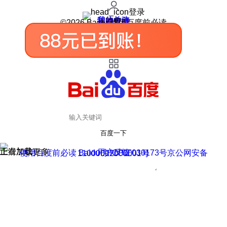
登录
我的关注
我的收藏
皮肤中心
用户反馈
设置
©2026 Baidu 使用百度前必读
百度一下
正在加载
上滑加载更多
用户反馈
使用百度前必读 Baidu 京ICP证030173号
京公网安备11000002000001号