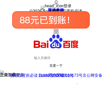
登录
我的关注
我的收藏
皮肤中心
用户反馈
设置
©2026 Baidu 使用百度前必读
百度一下
正在加载
上滑加载更多
用户反馈
使用百度前必读 Baidu 京ICP证030173号
京公网安备11000002000001号