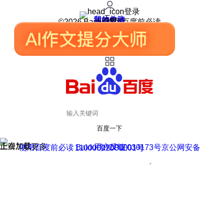
登录
我的关注
我的收藏
皮肤中心
用户反馈
设置
©2026 Baidu 使用百度前必读
百度一下
正在加载
上滑加载更多
用户反馈
使用百度前必读 Baidu 京ICP证030173号
京公网安备11000002000001号