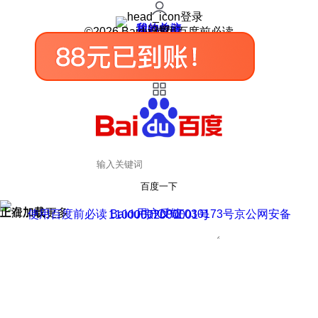
登录
我的关注
我的收藏
皮肤中心
用户反馈
设置
©2026 Baidu 使用百度前必读
百度一下
正在加载
上滑加载更多
用户反馈
使用百度前必读 Baidu 京ICP证030173号
京公网安备11000002000001号