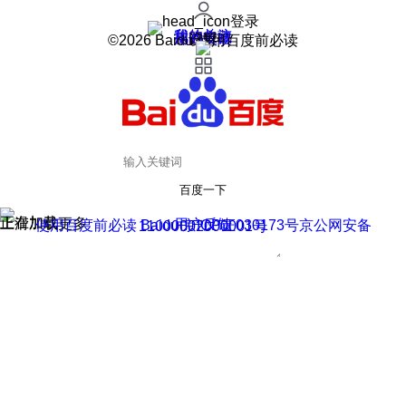
登录
我的关注
我的收藏
皮肤中心
用户反馈
设置
©2026 Baidu 使用百度前必读
百度一下
正在加载
上滑加载更多
用户反馈
使用百度前必读 Baidu 京ICP证030173号
京公网安备11000002000001号