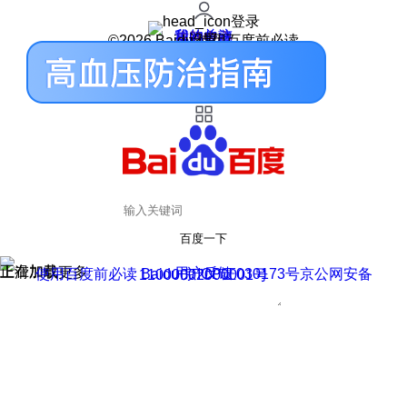
登录
我的关注
我的收藏
皮肤中心
用户反馈
设置
©2026 Baidu 使用百度前必读
百度一下
正在加载
上滑加载更多
用户反馈
使用百度前必读 Baidu 京ICP证030173号
京公网安备11000002000001号