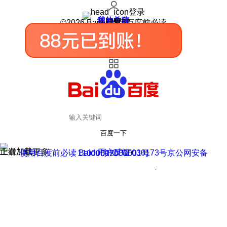
登录
我的关注
我的收藏
皮肤中心
用户反馈
设置
©2026 Baidu 使用百度前必读
百度一下
正在加载
上滑加载更多
用户反馈
使用百度前必读 Baidu 京ICP证030173号
京公网安备11000002000001号