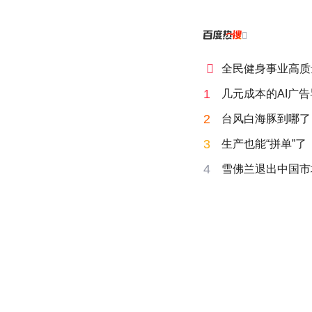


全民健身事业高质
1
几元成本的AI广
2
台风白海豚到哪了
3
生产也能“拼单”了
4
雪佛兰退出中国市