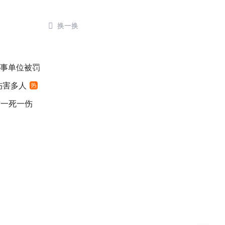

换一换
涉事单位被罚
伤害多人
热
致一死一伤