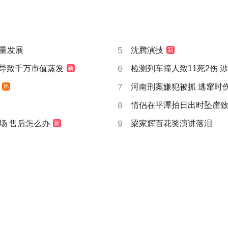
5
量发展
沈腾演技
新
6
告导致千万市值蒸发
检测列车撞人致11死2伤 
新
7
河南刑案嫌犯被抓 逃窜时
热
8
情侣在平潭拍日出时坠崖
9
场 售后怎么办
梁家辉百花奖演讲落泪
新