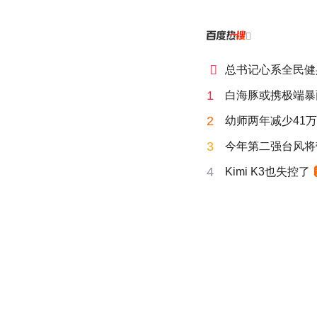


总书记心系全民健
1
白海豚或携极端暴
2
幼师两年减少41
3
今年第二强台风将
4
Kimi K3也失控了