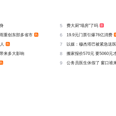
5
身
费大厨“塌房”了吗
新
6
雨重创东部多省市
19.9元门票引爆76亿消费
热
7
万人
以媒：穆杰塔巴被紧急送
热
8
带来多大影响
搬家报价570元 要5060
9
公务员医生休假了 窗口谁
热