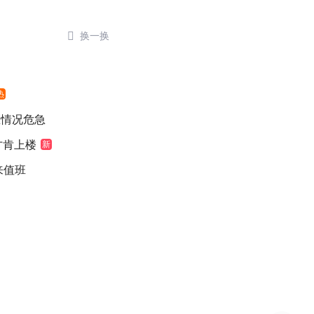

换一换
热
医情况危急
元才肯上楼
新
来值班