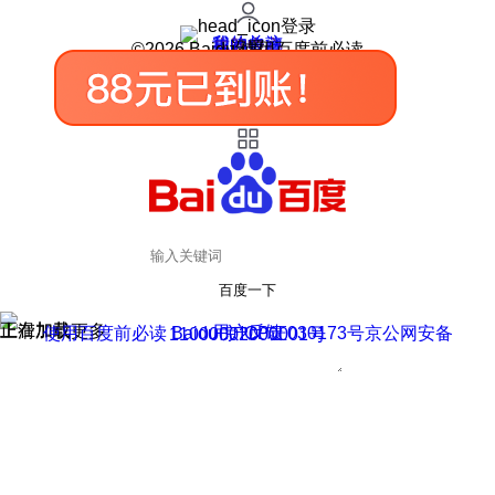
登录
我的关注
我的收藏
皮肤中心
用户反馈
设置
©2026 Baidu 使用百度前必读
百度一下
正在加载
上滑加载更多
用户反馈
使用百度前必读 Baidu 京ICP证030173号
京公网安备11000002000001号