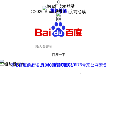
登录
我的关注
我的收藏
皮肤中心
用户反馈
设置
©2026 Baidu 使用百度前必读
百度一下
正在加载
上滑加载更多
用户反馈
使用百度前必读 Baidu 京ICP证030173号
京公网安备11000002000001号