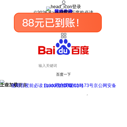
登录
我的关注
我的收藏
皮肤中心
用户反馈
设置
©2026 Baidu 使用百度前必读
百度一下
正在加载
上滑加载更多
用户反馈
使用百度前必读 Baidu 京ICP证030173号
京公网安备11000002000001号