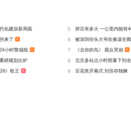
5
代化建设新局面
拼豆有多火 一公里内能有4
6
的来了
被深圳街头大爷吹奏谋生
热
7
24小时警戒线
《去你的岛》 观众哭崩
热
热
8
重磅规划出炉
北京多站点小时雨量下到
9
26》歌王
百花奖开幕式 刘浩存独舞
新