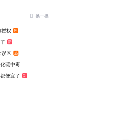

换一换
I授权
热
来了
新
大误区
热
氧化碳中毒
萄都便宜了
新