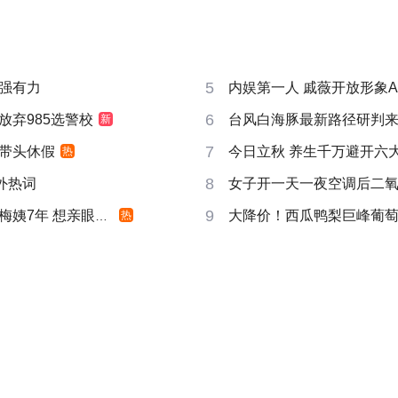
5
强有力
内娱第一人 戚薇开放形象A
6
放弃985选警校
台风白海豚最新路径研判
新
7
带头休假
今日立秋 养生千万避开六
热
8
成海外热词
女子开一天一夜空调后二
9
姨7年 想亲眼看看
大降价！西瓜鸭梨巨峰葡
热