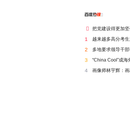


把党建设得更加坚
1
越来越多高分考生
2
多地要求领导干部
3
“China Cool”
4
画像师林宇辉：画梅