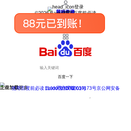
登录
我的关注
我的收藏
皮肤中心
用户反馈
设置
©2026 Baidu 使用百度前必读
百度一下
正在加载
上滑加载更多
用户反馈
使用百度前必读 Baidu 京ICP证030173号
京公网安备11000002000001号