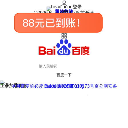
登录
我的关注
我的收藏
皮肤中心
用户反馈
设置
©2026 Baidu 使用百度前必读
百度一下
正在加载
上滑加载更多
用户反馈
使用百度前必读 Baidu 京ICP证030173号
京公网安备11000002000001号