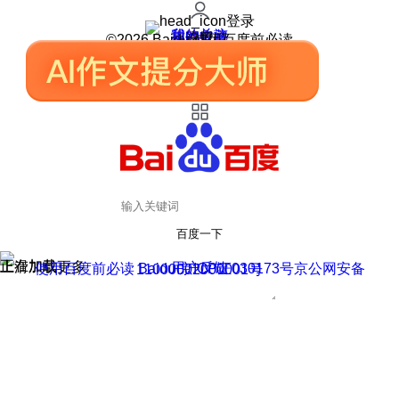
登录
我的关注
我的收藏
皮肤中心
用户反馈
设置
©2026 Baidu 使用百度前必读
百度一下
正在加载
上滑加载更多
用户反馈
使用百度前必读 Baidu 京ICP证030173号
京公网安备11000002000001号