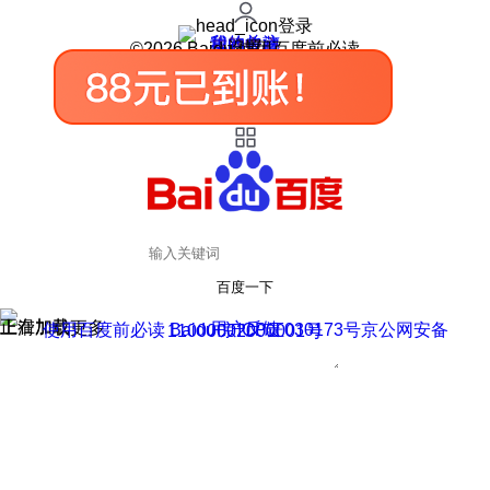
登录
我的关注
我的收藏
皮肤中心
用户反馈
设置
©2026 Baidu 使用百度前必读
百度一下
正在加载
上滑加载更多
用户反馈
使用百度前必读 Baidu 京ICP证030173号
京公网安备11000002000001号