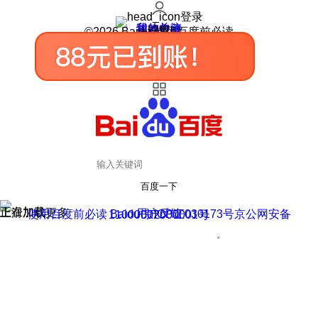
登录
我的关注
我的收藏
皮肤中心
用户反馈
设置
©2026 Baidu 使用百度前必读
百度一下
正在加载
上滑加载更多
用户反馈
使用百度前必读 Baidu 京ICP证030173号
京公网安备11000002000001号