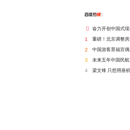


奋力开创中国式现
1
重磅！北京调整房
2
中国游客景福宫偶
3
未来五年中国民航
4
梁文锋 只想用座