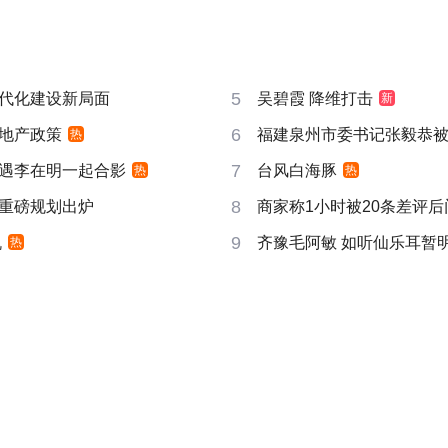
5
代化建设新局面
吴碧霞 降维打击
新
6
地产政策
福建泉州市委书记张毅恭
热
7
遇李在明一起合影
台风白海豚
热
热
8
重磅规划出炉
商家称1小时被20条差评
9
机
齐豫毛阿敏 如听仙乐耳暂
热