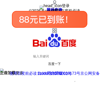
登录
我的关注
我的收藏
皮肤中心
用户反馈
设置
©2026 Baidu 使用百度前必读
百度一下
正在加载
上滑加载更多
用户反馈
使用百度前必读 Baidu 京ICP证030173号
京公网安备11000002000001号