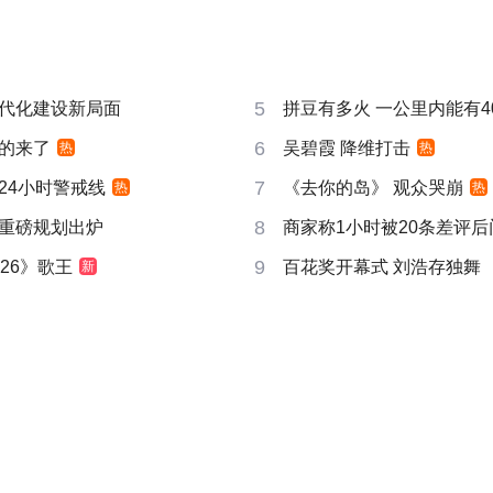
5
代化建设新局面
拼豆有多火 一公里内能有4
6
的来了
吴碧霞 降维打击
热
热
7
24小时警戒线
《去你的岛》 观众哭崩
热
热
8
重磅规划出炉
商家称1小时被20条差评
9
26》歌王
百花奖开幕式 刘浩存独舞
新