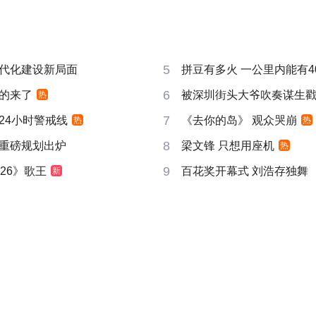
5
代化建设新局面
拼豆有多火 一公里内能有4
6
的来了
被深圳街头大爷吹奏谋生
热
7
24小时警戒线
《去你的岛》 观众哭崩
热
热
8
重磅规划出炉
梁文锋 只想用座机
热
9
26》歌王
百花奖开幕式 刘浩存独舞
新