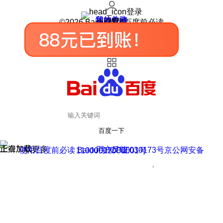
登录
我的关注
我的收藏
皮肤中心
用户反馈
设置
©2026 Baidu 使用百度前必读
百度一下
正在加载
上滑加载更多
用户反馈
使用百度前必读 Baidu 京ICP证030173号
京公网安备11000002000001号