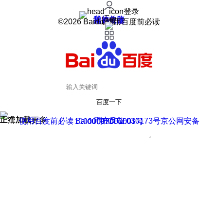
登录
我的关注
我的收藏
皮肤中心
用户反馈
设置
©2026 Baidu 使用百度前必读
百度一下
正在加载
上滑加载更多
用户反馈
使用百度前必读 Baidu 京ICP证030173号
京公网安备11000002000001号