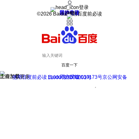
登录
我的关注
我的收藏
皮肤中心
用户反馈
设置
©2026 Baidu 使用百度前必读
百度一下
正在加载
上滑加载更多
用户反馈
使用百度前必读 Baidu 京ICP证030173号
京公网安备11000002000001号