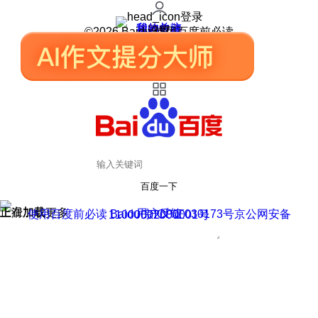
登录
我的关注
我的收藏
皮肤中心
用户反馈
设置
©2026 Baidu 使用百度前必读
百度一下
正在加载
上滑加载更多
用户反馈
使用百度前必读 Baidu 京ICP证030173号
京公网安备11000002000001号