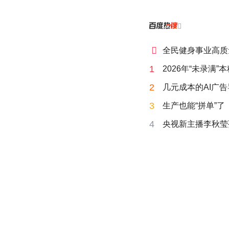


全民健身事业高质
1
2026年“未录满
2
几元成本的AI广
3
生产也能“拼单”了
4
央视新主播李秋莹