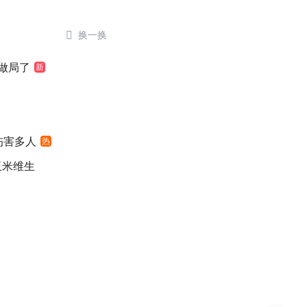

换一换
做局了
新
伤害多人
热
玉米维生