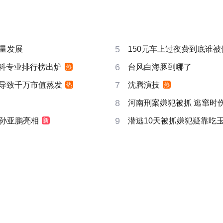
5
量发展
150元车上过夜费到底谁被
6
”本科专业排行榜出炉
台风白海豚到哪了
热
7
告导致千万市值蒸发
沈腾演技
热
热
8
河南刑案嫌犯被抓 逃窜时
9
孙亚鹏亮相
潜逃10天被抓嫌犯疑靠吃
新