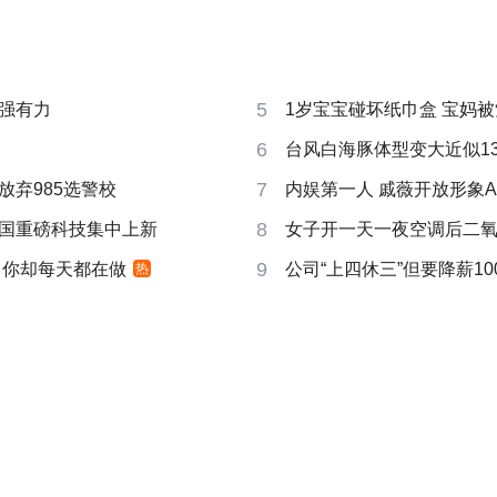
5
强有力
1岁宝宝碰坏纸巾盒 宝妈被索赔
6
台风白海豚体型变大近似13个
7
放弃985选警校
内娱第一人 戚薇开放形象A
8
国重磅科技集中上新
女子开一天一夜空调后二
9
 你却每天都在做
公司“上四休三”但要降薪10
热