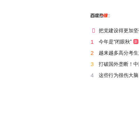


把党建设得更加坚
1
今年是“闭眼秋”
新
2
越来越多高分考生
3
打破国外垄断！中
4
这些行为很伤大脑