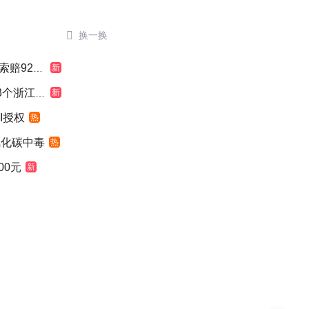

换一换
924元
新
浙江面积
新
I授权
热
氧化碳中毒
热
00元
新