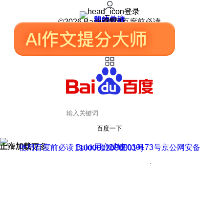
登录
我的关注
我的收藏
皮肤中心
用户反馈
设置
©2026 Baidu 使用百度前必读
百度一下
正在加载
上滑加载更多
用户反馈
使用百度前必读 Baidu 京ICP证030173号
京公网安备11000002000001号