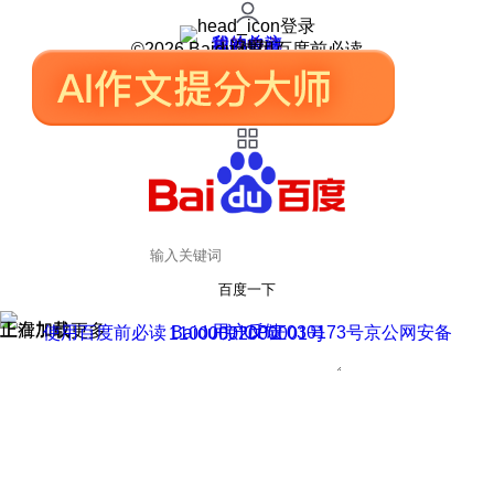
登录
我的关注
我的收藏
皮肤中心
用户反馈
设置
©2026 Baidu 使用百度前必读
百度一下
正在加载
上滑加载更多
用户反馈
使用百度前必读 Baidu 京ICP证030173号
京公网安备11000002000001号