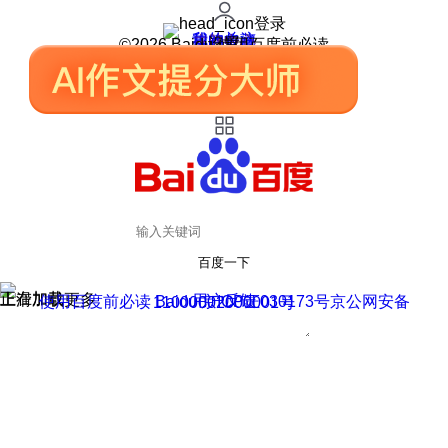
登录
我的关注
我的收藏
皮肤中心
用户反馈
设置
©2026 Baidu 使用百度前必读
百度一下
正在加载
上滑加载更多
用户反馈
使用百度前必读 Baidu 京ICP证030173号
京公网安备11000002000001号