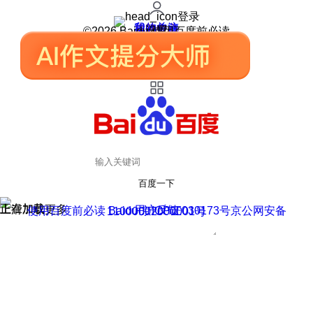
登录
我的关注
我的收藏
皮肤中心
用户反馈
设置
©2026 Baidu 使用百度前必读
百度一下
正在加载
上滑加载更多
用户反馈
使用百度前必读 Baidu 京ICP证030173号
京公网安备11000002000001号