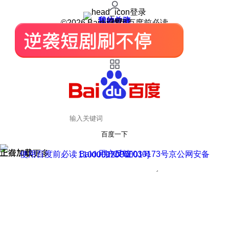
登录
我的关注
我的收藏
皮肤中心
用户反馈
设置
©2026 Baidu 使用百度前必读
百度一下
正在加载
上滑加载更多
用户反馈
使用百度前必读 Baidu 京ICP证030173号
京公网安备11000002000001号