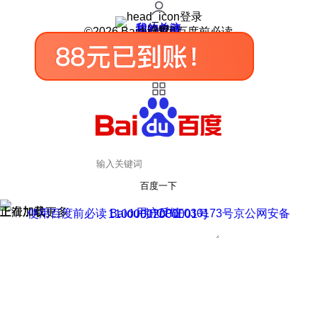
登录
我的关注
我的收藏
皮肤中心
用户反馈
设置
©2026 Baidu 使用百度前必读
百度一下
正在加载
上滑加载更多
用户反馈
使用百度前必读 Baidu 京ICP证030173号
京公网安备11000002000001号