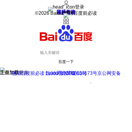
登录
我的关注
我的收藏
皮肤中心
用户反馈
设置
©2026 Baidu 使用百度前必读
百度一下
正在加载
上滑加载更多
用户反馈
使用百度前必读 Baidu 京ICP证030173号
京公网安备11000002000001号