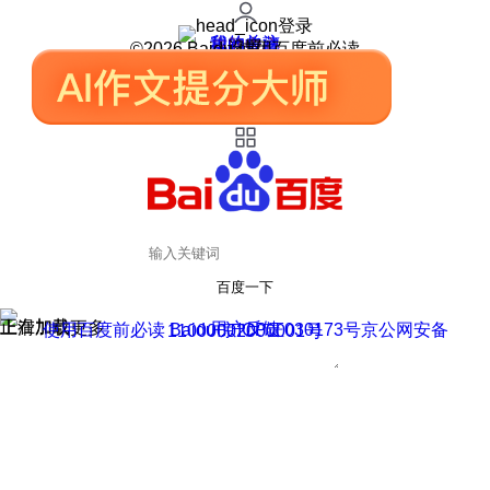
登录
我的关注
我的收藏
皮肤中心
用户反馈
设置
©2026 Baidu 使用百度前必读
百度一下
正在加载
上滑加载更多
用户反馈
使用百度前必读 Baidu 京ICP证030173号
京公网安备11000002000001号