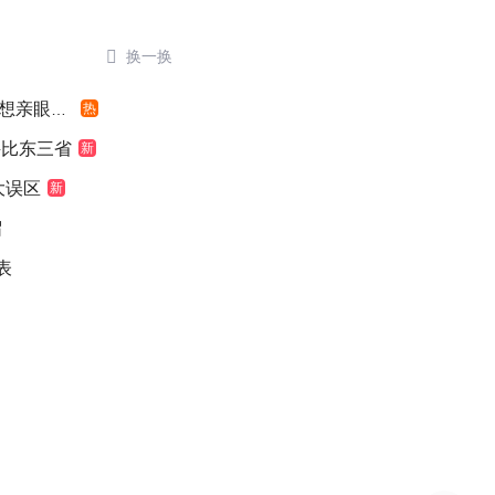

换一换
亲眼看看
热
堪比东三省
新
大误区
新
留
表