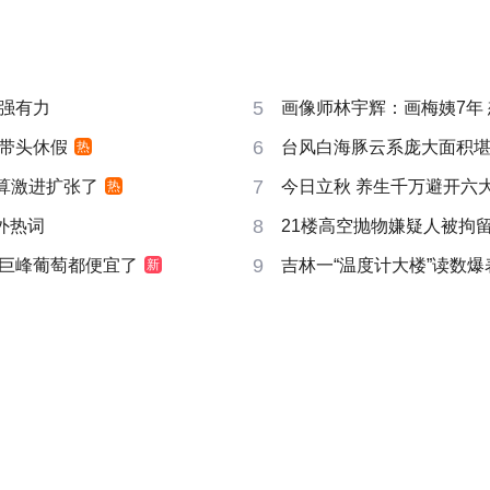
5
强有力
画像师林宇辉：画梅姨7年 想
6
带头休假
台风白海豚云系庞大面积
热
7
打算激进扩张了
今日立秋 养生千万避开六
热
8
成海外热词
21楼高空抛物嫌疑人被拘
9
巨峰葡萄都便宜了
吉林一“温度计大楼”读数爆
新