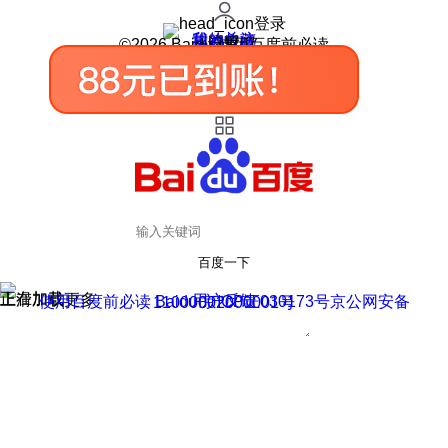
登录
我的关注
我的收藏
皮肤中心
用户反馈
设置
©2026 Baidu 使用百度前必读
百度一下
正在加载
上滑加载更多
用户反馈
使用百度前必读 Baidu 京ICP证030173号
京公网安备11000002000001号