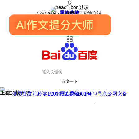
登录
我的关注
我的收藏
皮肤中心
用户反馈
设置
©2026 Baidu 使用百度前必读
百度一下
正在加载
上滑加载更多
用户反馈
使用百度前必读 Baidu 京ICP证030173号
京公网安备11000002000001号